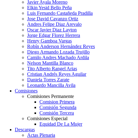
Javier Ayala Moreno
Elkin Yesid Bello Peña
Luis Fernando Castañeda Pradilla
Jose David Cavanzo Ortiz
Andres Felipe Diaz Arevalo
Oscar Javier Diaz Layton
Jorge Edgar Florez Herrera
Henry Gamboa Vargas
Robín Anderson Hernández Reyes
Diego Armando Lozada Trujillo
Camilo Andres Machado Ardila
Nelson Mantilla Blanco
Tito Alberto Rangel Arias
Cristian Andrés Reyes Aguilar
Daniela Torres Zarate
Leonardo Mancilla Avila
Comisiones
Comisiones Permanente
Comision Primera
Comisión Segunda
Comisión Tercera
Comisiones Especial
Equidad De La Mujer
Descargas
Actas Plenaria