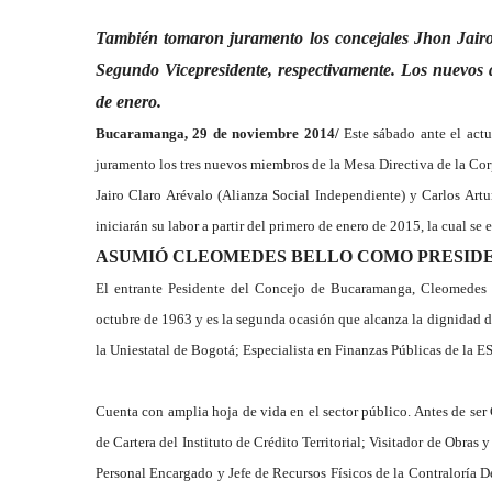
También tomaron juramento los concejales Jhon Jair
Segundo Vicepresidente, respectivamente. Los nuevos d
de enero.
Bucaramanga, 29 de noviembre 2014/
Este sábado ante el act
juramento los tres nuevos miembros de la Mesa Directiva de la Corp
Jairo Claro Arévalo (Alianza Social Independiente) y Carlos Art
iniciarán su labor a partir del primero de enero de 2015, la cual se 
ASUMIÓ CLEOMEDES BELLO COMO PRESID
El entrante Pesidente del Concejo de Bucaramanga, Cleomedes 
octubre de 1963 y es la segunda ocasión que alcanza la dignidad de
la Uniestatal de Bogotá; Especialista en Finanzas Públicas de la E
Cuenta con amplia hoja de vida en el sector público. Antes de ser
de Cartera del Instituto de Crédito Territorial; Visitador de Obra
Personal Encargado y Jefe de Recursos Físicos de la Contraloría 