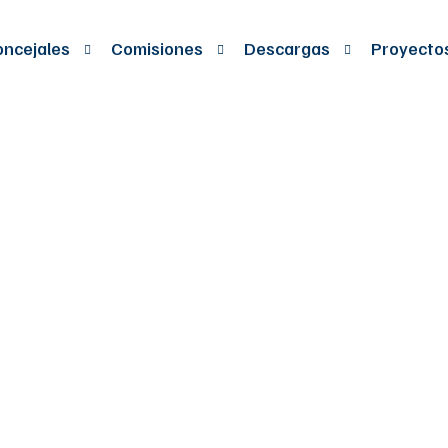
ncejales
Comisiones
Descargas
Proyecto
S DEVOLVIENDOL
LA INDEPENDENCI
 BUCARAMANGA”,