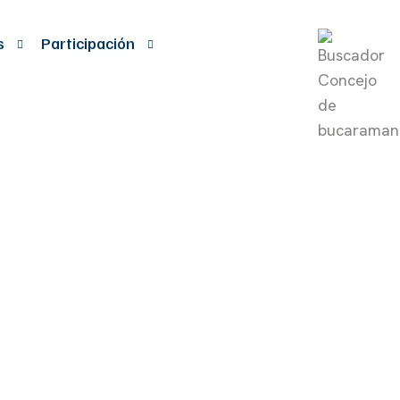
s
Participación
E LA
A AL
 ASEGURÓ EL