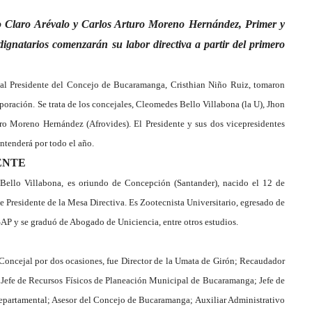
o Claro Arévalo y Carlos Arturo Moreno Hernández, Primer y
ignatarios comenzarán su labor directiva a partir del primero
ual Presidente del Concejo de Bucaramanga, Cristhian Niño Ruiz, tomaron
oración. Se trata de los concejales, Cleomedes Bello Villabona (la U), Jhon
uro Moreno Hernández (Afrovides). El Presidente y sus dos vicepresidentes
entenderá por todo el año.
ENTE
Bello Villabona, es oriundo de Concepción (Santander), nacido el 12 de
 Presidente de la Mesa Directiva. Es Zootecnista Universitario, egresado de
SAP y se graduó de Abogado de Uniciencia, entre otros estudios.
 Concejal por dos ocasiones, fue Director de la Umata de Girón; Recaudador
s y Jefe de Recursos Físicos de Planeación Municipal de Bucaramanga; Jefe de
Departamental; Asesor del Concejo de Bucaramanga; Auxiliar Administrativo