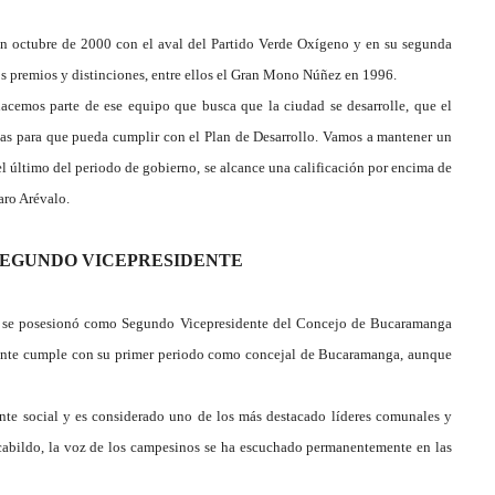
n octubre de 2000 con el aval del Partido Verde Oxígeno y en su segunda
os premios y distinciones, entre ellos el Gran Mono Núñez en 1996.
acemos parte de ese equipo que busca que la ciudad se desarrolle, que el
as para que pueda cumplir con el Plan de Desarrollo. Vamos a mantener un
el último del periodo de gobierno, se alcance una calificación por encima de
laro Arévalo.
SEGUNDO VICEPRESIDENTE
s, se posesionó como Segundo Vicepresidente del Concejo de Bucaramanga
lmente cumple con su primer periodo como concejal de Bucaramanga, aunque
nte social y es considerado uno de los más destacado líderes comunales y
 cabildo, la voz de los campesinos se ha escuchado permanentemente en las