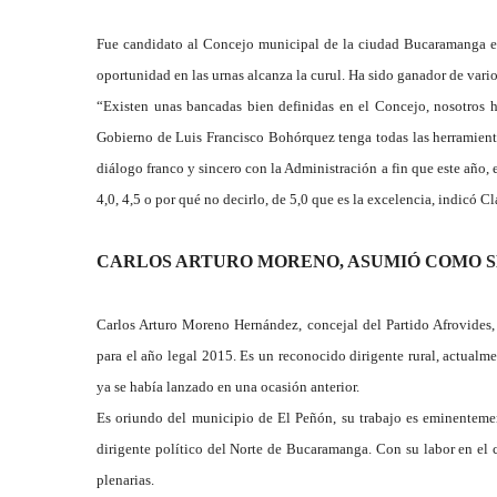
Fue candidato al Concejo municipal de la ciudad Bucaramanga e
oportunidad en las urnas alcanza la curul. Ha sido ganador de vari
“Existen unas bancadas bien definidas en el Concejo, nosotros h
Gobierno de Luis Francisco Bohórquez tenga todas las herramient
diálogo franco y sincero con la Administración a fin que este año, 
4,0, 4,5 o por qué no decirlo, de 5,0 que es la excelencia, indicó C
CARLOS ARTURO MORENO, ASUMIÓ COMO 
Carlos Arturo Moreno Hernández, concejal del Partido Afrovide
para el año legal 2015. Es un reconocido dirigente rural, actua
ya se había lanzado en una ocasión anterior.
Es oriundo del municipio de El Peñón, su trabajo es eminenteme
dirigente político del Norte de Bucaramanga. Con su labor en el
plenarias.