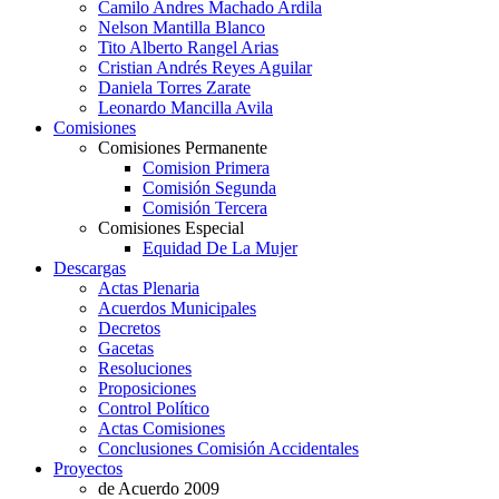
Camilo Andres Machado Ardila
Nelson Mantilla Blanco
Tito Alberto Rangel Arias
Cristian Andrés Reyes Aguilar
Daniela Torres Zarate
Leonardo Mancilla Avila
Comisiones
Comisiones Permanente
Comision Primera
Comisión Segunda
Comisión Tercera
Comisiones Especial
Equidad De La Mujer
Descargas
Actas Plenaria
Acuerdos Municipales
Decretos
Gacetas
Resoluciones
Proposiciones
Control Político
Actas Comisiones
Conclusiones Comisión Accidentales
Proyectos
de Acuerdo 2009