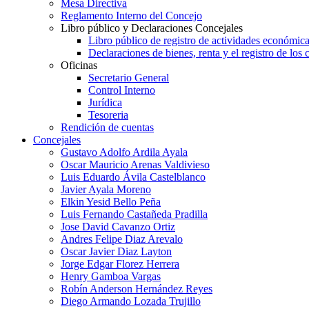
Mesa Directiva
Reglamento Interno del Concejo
Libro público y Declaraciones Concejales
Libro público de registro de actividades económica
Declaraciones de bienes, renta y el registro de los 
Oficinas
Secretario General
Control Interno
Jurídica
Tesoreria
Rendición de cuentas
Concejales
Gustavo Adolfo Ardila Ayala
Oscar Mauricio Arenas Valdivieso
Luis Eduardo Ávila Castelblanco
Javier Ayala Moreno
Elkin Yesid Bello Peña
Luis Fernando Castañeda Pradilla
Jose David Cavanzo Ortiz
Andres Felipe Diaz Arevalo
Oscar Javier Diaz Layton
Jorge Edgar Florez Herrera
Henry Gamboa Vargas
Robín Anderson Hernández Reyes
Diego Armando Lozada Trujillo