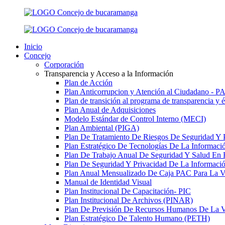
Inicio
Concejo
Corporación
Transparencia y Acceso a la Información
Plan de Acción
Plan Anticorrupcion y Atención al Ciudadano - 
Plan de transición al programa de transparencia y 
Plan Anual de Adquisiciones
Modelo Estándar de Control Interno (MECI)
Plan Ambiental (PIGA)
Plan De Tratamiento De Riesgos De Seguridad Y 
Plan Estratégico De Tecnologías De La Informac
Plan De Trabajo Anual De Seguridad Y Salud En 
Plan De Seguridad Y Privacidad De La Informaci
Plan Anual Mensualizado De Caja PAC Para La V
Manual de Identidad Visual
Plan Institucional De Capacitación- PIC
Plan Institucional De Archivos (PINAR)
Plan De Previsión De Recursos Humanos De La V
Plan Estratégico De Talento Humano (PETH)