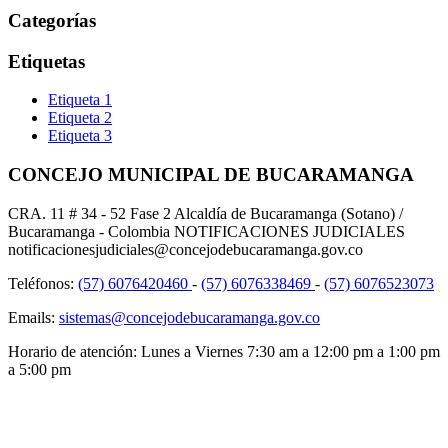
Categorías
Etiquetas
Etiqueta 1
Etiqueta 2
Etiqueta 3
CONCEJO MUNICIPAL DE BUCARAMANGA
CRA. 11 # 34 - 52 Fase 2 Alcaldía de Bucaramanga (Sotano) /
Bucaramanga - Colombia NOTIFICACIONES JUDICIALES
notificacionesjudiciales@concejodebucaramanga.gov.co
Teléfonos:
(57) 6076420460
-
(57) 6076338469
-
(57) 6076523073
Emails:
sistemas@concejodebucaramanga.gov.co
Horario de atención:
Lunes a Viernes
7:30 am a 12:00 pm a 1:00 pm
a 5:00 pm