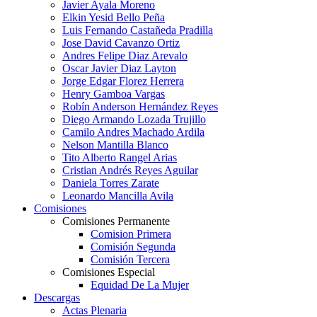
Javier Ayala Moreno
Elkin Yesid Bello Peña
Luis Fernando Castañeda Pradilla
Jose David Cavanzo Ortiz
Andres Felipe Diaz Arevalo
Oscar Javier Diaz Layton
Jorge Edgar Florez Herrera
Henry Gamboa Vargas
Robín Anderson Hernández Reyes
Diego Armando Lozada Trujillo
Camilo Andres Machado Ardila
Nelson Mantilla Blanco
Tito Alberto Rangel Arias
Cristian Andrés Reyes Aguilar
Daniela Torres Zarate
Leonardo Mancilla Avila
Comisiones
Comisiones Permanente
Comision Primera
Comisión Segunda
Comisión Tercera
Comisiones Especial
Equidad De La Mujer
Descargas
Actas Plenaria