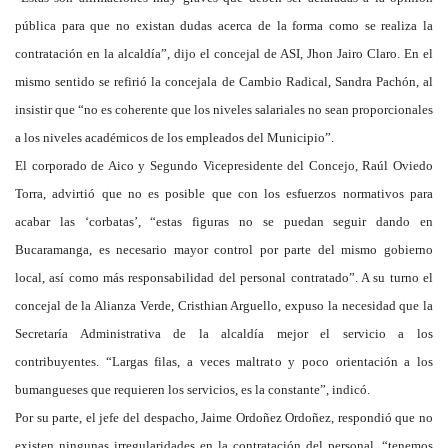
pública para que no existan dudas acerca de la forma como se realiza la
contratación en la alcaldía”, dijo el concejal de ASI, Jhon Jairo Claro. En el
mismo sentido se refirió la concejala de Cambio Radical, Sandra Pachón, al
insistir que “no es coherente que los niveles salariales no sean proporcionales
a los niveles académicos de los empleados del Municipio”.
El corporado de Aico y Segundo Vicepresidente del Concejo, Raúl Oviedo
Torra, advirtió que no es posible que con los esfuerzos normativos para
acabar las ‘corbatas’, “estas figuras no se puedan seguir dando en
Bucaramanga, es necesario mayor control por parte del mismo gobierno
local, así como más responsabilidad del personal contratado”. A su turno el
concejal de la Alianza Verde, Cristhian Arguello, expuso la necesidad que la
Secretaría Administrativa de la alcaldía mejor el servicio a los
contribuyentes. “Largas filas, a veces maltrato y poco orientación a los
bumangueses que requieren los servicios, es la constante”, indicó.
Por su parte, el jefe del despacho, Jaime Ordoñez Ordoñez, respondió que no
existen ningunas irregularidades en la contratación del personal, “tenemos