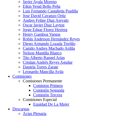
Javier Ayala Moreno
Elkin Yesid Bello Peña
Luis Fernando Castañeda Pradilla
Jose David Cavanzo Ortiz
Andres Felipe Diaz Arevalo
Oscar Javier Diaz Layton
Jorge Edgar Florez Herrera
Henry Gamboa Vargas
Robín Anderson Hernández Reyes
Diego Armando Lozada Trujillo
Camilo Andres Machado Ardila
Nelson Mantilla Blanco
Tito Alberto Rangel Arias
Cristian Andrés Reyes Aguilar
Daniela Torres Zarate
Leonardo Mancilla Avila
Comisiones
Comisiones Permanente
Comision Primera
Comisión Segunda
Comisión Tercera
Comisiones Especial
Equidad De La Mujer
Descargas
Actas Plenaria