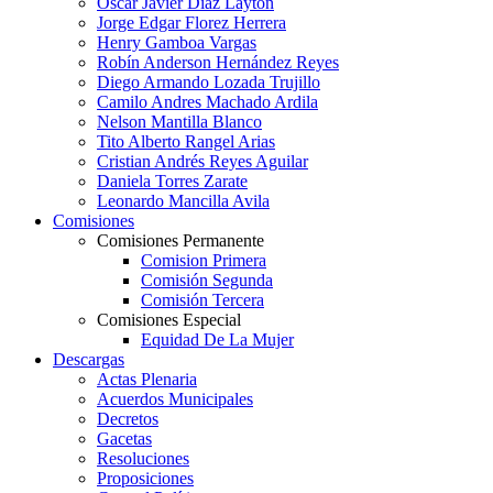
Oscar Javier Diaz Layton
Jorge Edgar Florez Herrera
Henry Gamboa Vargas
Robín Anderson Hernández Reyes
Diego Armando Lozada Trujillo
Camilo Andres Machado Ardila
Nelson Mantilla Blanco
Tito Alberto Rangel Arias
Cristian Andrés Reyes Aguilar
Daniela Torres Zarate
Leonardo Mancilla Avila
Comisiones
Comisiones Permanente
Comision Primera
Comisión Segunda
Comisión Tercera
Comisiones Especial
Equidad De La Mujer
Descargas
Actas Plenaria
Acuerdos Municipales
Decretos
Gacetas
Resoluciones
Proposiciones