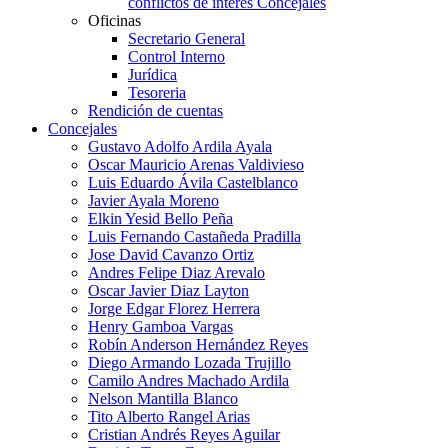
conflictos de interés Concejales
Oficinas
Secretario General
Control Interno
Jurídica
Tesoreria
Rendición de cuentas
Concejales
Gustavo Adolfo Ardila Ayala
Oscar Mauricio Arenas Valdivieso
Luis Eduardo Ávila Castelblanco
Javier Ayala Moreno
Elkin Yesid Bello Peña
Luis Fernando Castañeda Pradilla
Jose David Cavanzo Ortiz
Andres Felipe Diaz Arevalo
Oscar Javier Diaz Layton
Jorge Edgar Florez Herrera
Henry Gamboa Vargas
Robín Anderson Hernández Reyes
Diego Armando Lozada Trujillo
Camilo Andres Machado Ardila
Nelson Mantilla Blanco
Tito Alberto Rangel Arias
Cristian Andrés Reyes Aguilar