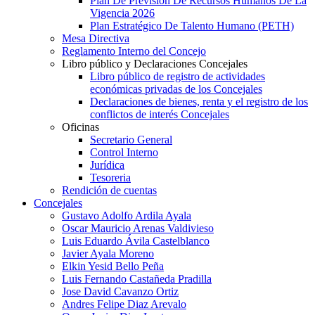
Plan De Previsión De Recursos Humanos De La
Vigencia 2026
Plan Estratégico De Talento Humano (PETH)
Mesa Directiva
Reglamento Interno del Concejo
Libro público y Declaraciones Concejales
Libro público de registro de actividades
económicas privadas de los Concejales
Declaraciones de bienes, renta y el registro de los
conflictos de interés Concejales
Oficinas
Secretario General
Control Interno
Jurídica
Tesoreria
Rendición de cuentas
Concejales
Gustavo Adolfo Ardila Ayala
Oscar Mauricio Arenas Valdivieso
Luis Eduardo Ávila Castelblanco
Javier Ayala Moreno
Elkin Yesid Bello Peña
Luis Fernando Castañeda Pradilla
Jose David Cavanzo Ortiz
Andres Felipe Diaz Arevalo