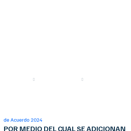
SECRETARIA DE
EDUCACIÃ“N Y SE
DICTAN OTRAS
DISPOSICIONES
Proyectos
de Acuerdo 2024
Extraordinaria Agosto - Septiembre - 2024
de Acuerdo 2024
POR MEDIO DEL CUAL SE ADICIONAN