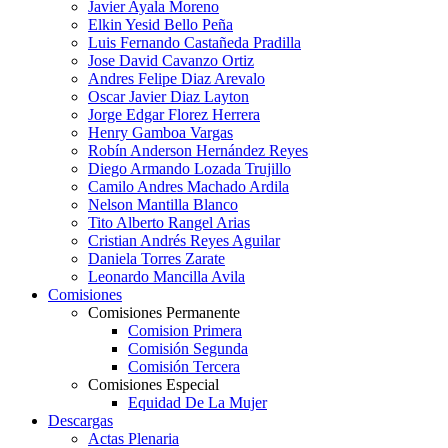
Javier Ayala Moreno
Elkin Yesid Bello Peña
Luis Fernando Castañeda Pradilla
Jose David Cavanzo Ortiz
Andres Felipe Diaz Arevalo
Oscar Javier Diaz Layton
Jorge Edgar Florez Herrera
Henry Gamboa Vargas
Robín Anderson Hernández Reyes
Diego Armando Lozada Trujillo
Camilo Andres Machado Ardila
Nelson Mantilla Blanco
Tito Alberto Rangel Arias
Cristian Andrés Reyes Aguilar
Daniela Torres Zarate
Leonardo Mancilla Avila
Comisiones
Comisiones Permanente
Comision Primera
Comisión Segunda
Comisión Tercera
Comisiones Especial
Equidad De La Mujer
Descargas
Actas Plenaria