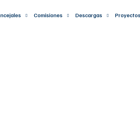
ncejales
Comisiones
Descargas
Proyecto
EL CUAL SEÂ AD
E MICROCHIP S
Y CARACTERIZA