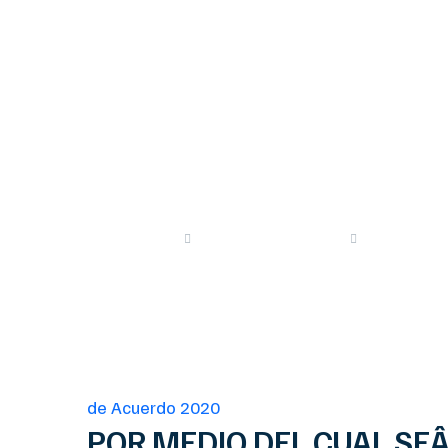
CANINOS Y F
SITUACION D
BUCARAMAN
Proyectos
de Acuerdo 2020
Proyectos
de Acuerdo 2020
POR MEDIO DEL CUAL SE