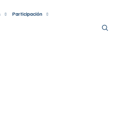
s
Participación
OPTA LA
UBCUTANEO
CIONÂ DE