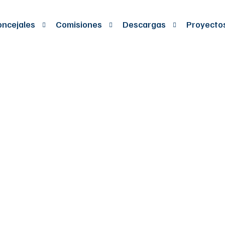
ncejales
Comisiones
Descargas
Proyecto
 SE ADOPTA EL I
PUBLICO CONFOR
 LA LEY 1819 DE