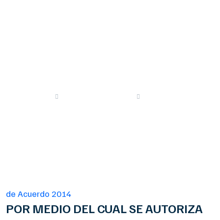
DE
INFRAESTRUCTURA
VIAL
Proyectos
de Acuerdo 2014
Primer Periodo 2014
de Acuerdo 2014
POR MEDIO DEL CUAL SE AUTORIZA