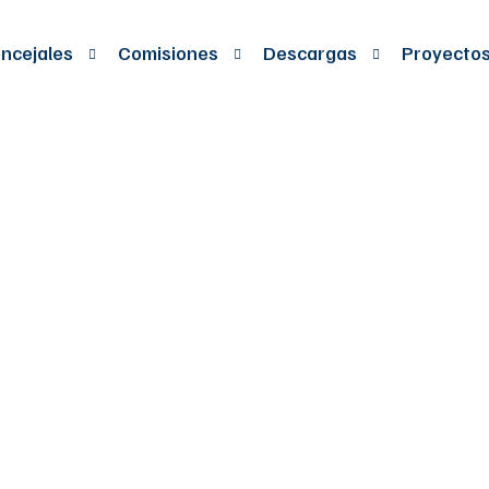
ncejales
Comisiones
Descargas
Proyecto
 DEL CUAL SE AU
R VIGENCIAS F
PARA ADICIONAR