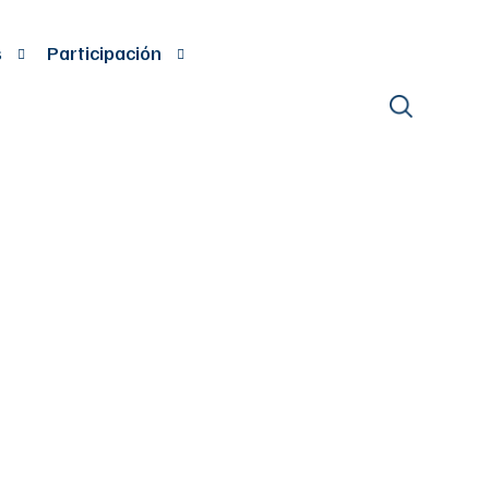
s
Participación
TORIZA PARA
UTURAS
 LOS