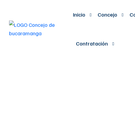
Inicio
Concejo
Co
Contratación
POR MEDIO D
ARTÃCULOS 
ACUERDO NO 