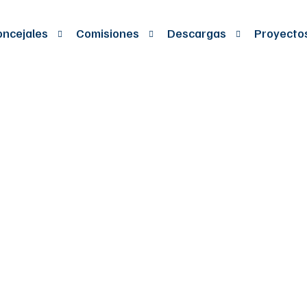
ncejales
Comisiones
Descargas
Proyecto
EL CUAL SE MOD
TERCERO YÂ SEX
011 DE JUNIO 17