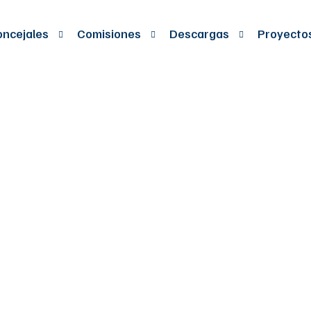
ncejales
Comisiones
Descargas
Proyecto
 crea y se autoriz
icencias de funci
 formaci&oacute;