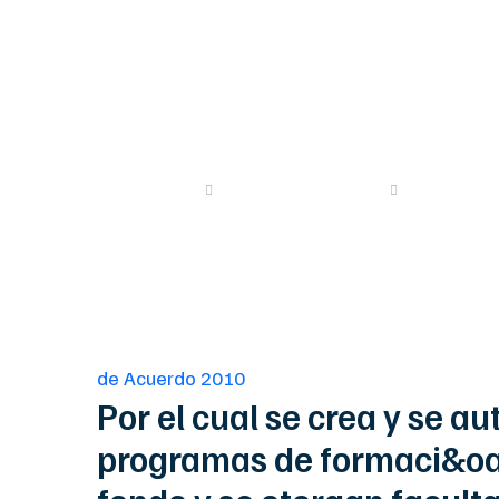
trabajo y el 
fondo y se ot
Proyectos
de Acuerdo 2010
Extraordi
de Acuerdo 2010
Por el cual se crea y se a
programas de formaci&oacu