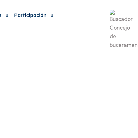
s
Participación
a el cobro de
onamiento y
n para el