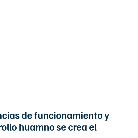
 se crea el
 pro-tempore.
cencias de funcionamiento y
rollo huamno se crea el