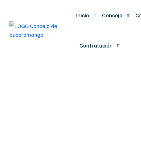
Inicio
Concejo
Co
Contratación
Por el cual se
tarifas por l
programas de