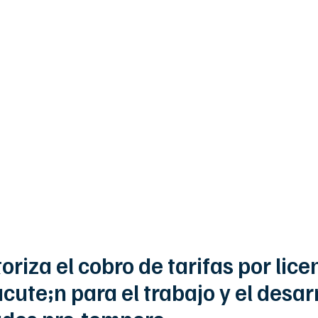
desarrollo huamno
organ facultades
naria Mayo 2010
utoriza el cobro de tarifas por li
te;n para el trabajo y el desar