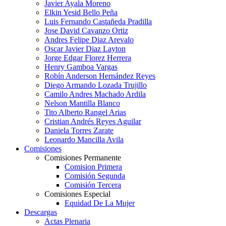
Javier Ayala Moreno
Elkin Yesid Bello Peña
Luis Fernando Castañeda Pradilla
Jose David Cavanzo Ortiz
Andres Felipe Diaz Arevalo
Oscar Javier Diaz Layton
Jorge Edgar Florez Herrera
Henry Gamboa Vargas
Robín Anderson Hernández Reyes
Diego Armando Lozada Trujillo
Camilo Andres Machado Ardila
Nelson Mantilla Blanco
Tito Alberto Rangel Arias
Cristian Andrés Reyes Aguilar
Daniela Torres Zarate
Leonardo Mancilla Avila
Comisiones
Comisiones Permanente
Comision Primera
Comisión Segunda
Comisión Tercera
Comisiones Especial
Equidad De La Mujer
Descargas
Actas Plenaria