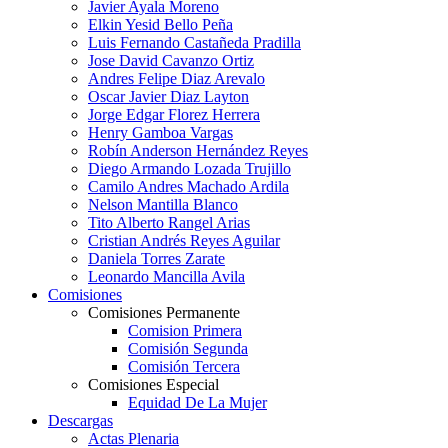
Javier Ayala Moreno
Elkin Yesid Bello Peña
Luis Fernando Castañeda Pradilla
Jose David Cavanzo Ortiz
Andres Felipe Diaz Arevalo
Oscar Javier Diaz Layton
Jorge Edgar Florez Herrera
Henry Gamboa Vargas
Robín Anderson Hernández Reyes
Diego Armando Lozada Trujillo
Camilo Andres Machado Ardila
Nelson Mantilla Blanco
Tito Alberto Rangel Arias
Cristian Andrés Reyes Aguilar
Daniela Torres Zarate
Leonardo Mancilla Avila
Comisiones
Comisiones Permanente
Comision Primera
Comisión Segunda
Comisión Tercera
Comisiones Especial
Equidad De La Mujer
Descargas
Actas Plenaria