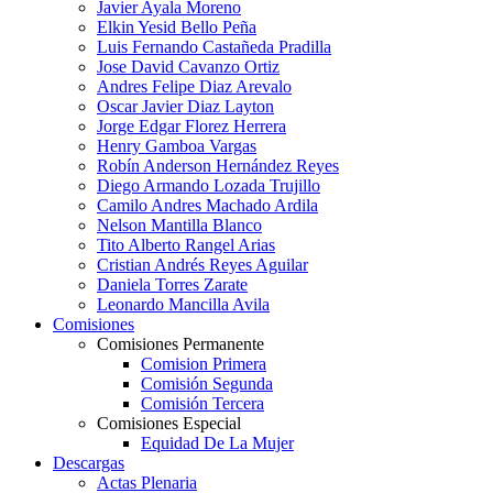
Javier Ayala Moreno
Elkin Yesid Bello Peña
Luis Fernando Castañeda Pradilla
Jose David Cavanzo Ortiz
Andres Felipe Diaz Arevalo
Oscar Javier Diaz Layton
Jorge Edgar Florez Herrera
Henry Gamboa Vargas
Robín Anderson Hernández Reyes
Diego Armando Lozada Trujillo
Camilo Andres Machado Ardila
Nelson Mantilla Blanco
Tito Alberto Rangel Arias
Cristian Andrés Reyes Aguilar
Daniela Torres Zarate
Leonardo Mancilla Avila
Comisiones
Comisiones Permanente
Comision Primera
Comisión Segunda
Comisión Tercera
Comisiones Especial
Equidad De La Mujer
Descargas
Actas Plenaria