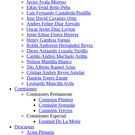
Javier Ayala Moreno
Elkin Yesid Bello Peña
Luis Fernando Castañeda Pradilla
Jose David Cavanzo Ortiz
Andres Felipe Diaz Arevalo
Oscar Javier Diaz Layton
Jorge Edgar Florez Herrera
Henry Gamboa Vargas
Robín Anderson Hernández Reyes
Diego Armando Lozada Trujillo
Camilo Andres Machado Ardila
Nelson Mantilla Blanco
Tito Alberto Rangel Arias
Cristian Andrés Reyes Aguilar
Daniela Torres Zarate
Leonardo Mancilla Avila
Comisiones
Comisiones Permanente
Comision Primera
Comisión Segunda
Comisión Tercera
Comisiones Especial
Equidad De La Mujer
Descargas
Actas Plenaria