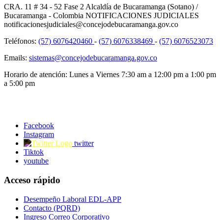
CRA. 11 # 34 - 52 Fase 2 Alcaldía de Bucaramanga (Sotano) /
Bucaramanga - Colombia NOTIFICACIONES JUDICIALES
notificacionesjudiciales@concejodebucaramanga.gov.co
Teléfonos:
(57) 6076420460
-
(57) 6076338469
-
(57) 6076523073
Emails:
sistemas@concejodebucaramanga.gov.co
Horario de atención:
Lunes a Viernes
7:30 am a 12:00 pm a 1:00 pm
a 5:00 pm
Facebook
Instagram
twitter
Tiktok
youtube
Acceso rápido
Desempeño Laboral EDL-APP
Contacto (PQRD)
Ingreso Correo Corporativo