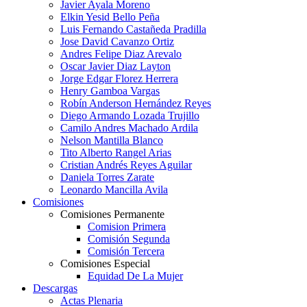
Javier Ayala Moreno
Elkin Yesid Bello Peña
Luis Fernando Castañeda Pradilla
Jose David Cavanzo Ortiz
Andres Felipe Diaz Arevalo
Oscar Javier Diaz Layton
Jorge Edgar Florez Herrera
Henry Gamboa Vargas
Robín Anderson Hernández Reyes
Diego Armando Lozada Trujillo
Camilo Andres Machado Ardila
Nelson Mantilla Blanco
Tito Alberto Rangel Arias
Cristian Andrés Reyes Aguilar
Daniela Torres Zarate
Leonardo Mancilla Avila
Comisiones
Comisiones Permanente
Comision Primera
Comisión Segunda
Comisión Tercera
Comisiones Especial
Equidad De La Mujer
Descargas
Actas Plenaria