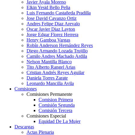
Javier Ayala Moreno
Elkin Yesid Bello Peña
Luis Fernando Castañeda Pradilla
Jose David Cavanzo Ortiz
Andres Felipe Diaz Arevalo
Oscar Javier Diaz Layton
Jorge Edgar Florez Herrera
Henry Gamboa Vargas
Robín Anderson Hernández Reyes
Diego Armando Lozada Trujillo
Camilo Andres Machado Ardila
Nelson Mantilla Blanco
Tito Alberto Rangel Arias
Cristian Andrés Reyes Aguilar
Daniela Torres Zarate
Leonardo Mancilla Avila
Comisiones
Comisiones Permanente
Comision Primera
Comisión Segunda
Comisión Tercera
Comisiones Especial
Equidad De La Mujer
Descargas
Actas Plenaria