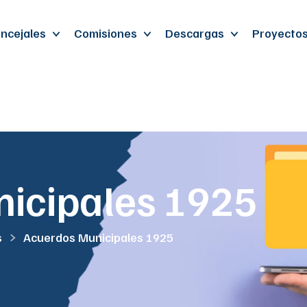
ncejales
Comisiones
Descargas
Proyecto
icipales 1925
s
Acuerdos Municipales 1925