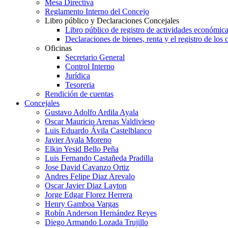
Mesa Directiva
Reglamento Interno del Concejo
Libro público y Declaraciones Concejales
Libro público de registro de actividades económica
Declaraciones de bienes, renta y el registro de los 
Oficinas
Secretario General
Control Interno
Jurídica
Tesoreria
Rendición de cuentas
Concejales
Gustavo Adolfo Ardila Ayala
Oscar Mauricio Arenas Valdivieso
Luis Eduardo Ávila Castelblanco
Javier Ayala Moreno
Elkin Yesid Bello Peña
Luis Fernando Castañeda Pradilla
Jose David Cavanzo Ortiz
Andres Felipe Diaz Arevalo
Oscar Javier Diaz Layton
Jorge Edgar Florez Herrera
Henry Gamboa Vargas
Robín Anderson Hernández Reyes
Diego Armando Lozada Trujillo