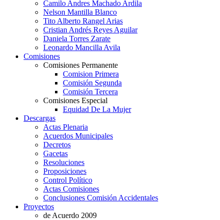
Camilo Andres Machado Ardila
Nelson Mantilla Blanco
Tito Alberto Rangel Arias
Cristian Andrés Reyes Aguilar
Daniela Torres Zarate
Leonardo Mancilla Avila
Comisiones
Comisiones Permanente
Comision Primera
Comisión Segunda
Comisión Tercera
Comisiones Especial
Equidad De La Mujer
Descargas
Actas Plenaria
Acuerdos Municipales
Decretos
Gacetas
Resoluciones
Proposiciones
Control Político
Actas Comisiones
Conclusiones Comisión Accidentales
Proyectos
de Acuerdo 2009