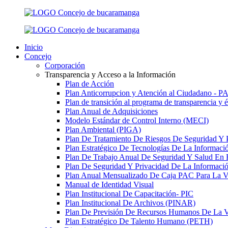
Inicio
Concejo
Corporación
Transparencia y Acceso a la Información
Plan de Acción
Plan Anticorrupcion y Atención al Ciudadano - 
Plan de transición al programa de transparencia y 
Plan Anual de Adquisiciones
Modelo Estándar de Control Interno (MECI)
Plan Ambiental (PIGA)
Plan De Tratamiento De Riesgos De Seguridad Y 
Plan Estratégico De Tecnologías De La Informac
Plan De Trabajo Anual De Seguridad Y Salud En 
Plan De Seguridad Y Privacidad De La Informaci
Plan Anual Mensualizado De Caja PAC Para La V
Manual de Identidad Visual
Plan Institucional De Capacitación- PIC
Plan Institucional De Archivos (PINAR)
Plan De Previsión De Recursos Humanos De La V
Plan Estratégico De Talento Humano (PETH)