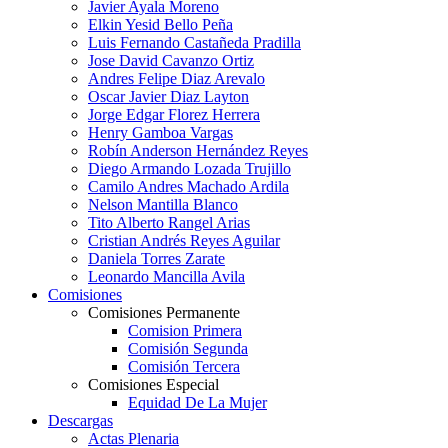
Javier Ayala Moreno
Elkin Yesid Bello Peña
Luis Fernando Castañeda Pradilla
Jose David Cavanzo Ortiz
Andres Felipe Diaz Arevalo
Oscar Javier Diaz Layton
Jorge Edgar Florez Herrera
Henry Gamboa Vargas
Robín Anderson Hernández Reyes
Diego Armando Lozada Trujillo
Camilo Andres Machado Ardila
Nelson Mantilla Blanco
Tito Alberto Rangel Arias
Cristian Andrés Reyes Aguilar
Daniela Torres Zarate
Leonardo Mancilla Avila
Comisiones
Comisiones Permanente
Comision Primera
Comisión Segunda
Comisión Tercera
Comisiones Especial
Equidad De La Mujer
Descargas
Actas Plenaria