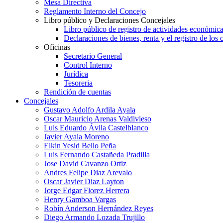
Mesa Directiva
Reglamento Interno del Concejo
Libro público y Declaraciones Concejales
Libro público de registro de actividades económica
Declaraciones de bienes, renta y el registro de los 
Oficinas
Secretario General
Control Interno
Jurídica
Tesoreria
Rendición de cuentas
Concejales
Gustavo Adolfo Ardila Ayala
Oscar Mauricio Arenas Valdivieso
Luis Eduardo Ávila Castelblanco
Javier Ayala Moreno
Elkin Yesid Bello Peña
Luis Fernando Castañeda Pradilla
Jose David Cavanzo Ortiz
Andres Felipe Diaz Arevalo
Oscar Javier Diaz Layton
Jorge Edgar Florez Herrera
Henry Gamboa Vargas
Robín Anderson Hernández Reyes
Diego Armando Lozada Trujillo