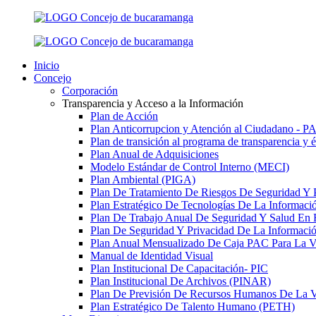
Inicio
Concejo
Corporación
Transparencia y Acceso a la Información
Plan de Acción
Plan Anticorrupcion y Atención al Ciudadano - 
Plan de transición al programa de transparencia y 
Plan Anual de Adquisiciones
Modelo Estándar de Control Interno (MECI)
Plan Ambiental (PIGA)
Plan De Tratamiento De Riesgos De Seguridad Y 
Plan Estratégico De Tecnologías De La Informac
Plan De Trabajo Anual De Seguridad Y Salud En 
Plan De Seguridad Y Privacidad De La Informaci
Plan Anual Mensualizado De Caja PAC Para La V
Manual de Identidad Visual
Plan Institucional De Capacitación- PIC
Plan Institucional De Archivos (PINAR)
Plan De Previsión De Recursos Humanos De La V
Plan Estratégico De Talento Humano (PETH)