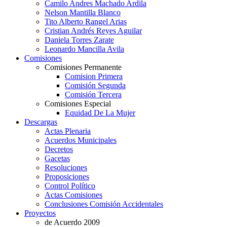
Camilo Andres Machado Ardila
Nelson Mantilla Blanco
Tito Alberto Rangel Arias
Cristian Andrés Reyes Aguilar
Daniela Torres Zarate
Leonardo Mancilla Avila
Comisiones
Comisiones Permanente
Comision Primera
Comisión Segunda
Comisión Tercera
Comisiones Especial
Equidad De La Mujer
Descargas
Actas Plenaria
Acuerdos Municipales
Decretos
Gacetas
Resoluciones
Proposiciones
Control Político
Actas Comisiones
Conclusiones Comisión Accidentales
Proyectos
de Acuerdo 2009