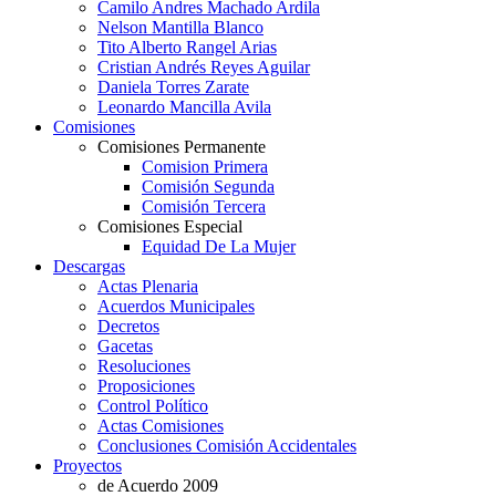
Camilo Andres Machado Ardila
Nelson Mantilla Blanco
Tito Alberto Rangel Arias
Cristian Andrés Reyes Aguilar
Daniela Torres Zarate
Leonardo Mancilla Avila
Comisiones
Comisiones Permanente
Comision Primera
Comisión Segunda
Comisión Tercera
Comisiones Especial
Equidad De La Mujer
Descargas
Actas Plenaria
Acuerdos Municipales
Decretos
Gacetas
Resoluciones
Proposiciones
Control Político
Actas Comisiones
Conclusiones Comisión Accidentales
Proyectos
de Acuerdo 2009