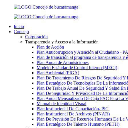
Inicio
Concejo
Corporación
Transparencia y Acceso a la Información
Plan de Acción
Plan Anticorrupcion y Atención al Ciudadano - 
Plan de transición al programa de transparencia y 
Plan Anual de Adquisiciones
Modelo Estándar de Control Interno (MECI)
Plan Ambiental (PIGA)
Plan De Tratamiento De Riesgos De Seguridad Y 
Plan Estratégico De Tecnologías De La Informac
Plan De Trabajo Anual De Seguridad Y Salud En 
Plan De Seguridad Y Privacidad De La Informaci
Plan Anual Mensualizado De Caja PAC Para La V
Manual de Identidad Visual
Plan Institucional De Capacitación- PIC
Plan Institucional De Archivos (PINAR)
Plan De Previsión De Recursos Humanos De La V
Plan Estratégico De Talento Humano (PETH)