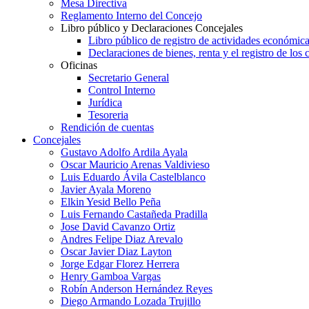
Mesa Directiva
Reglamento Interno del Concejo
Libro público y Declaraciones Concejales
Libro público de registro de actividades económica
Declaraciones de bienes, renta y el registro de los 
Oficinas
Secretario General
Control Interno
Jurídica
Tesoreria
Rendición de cuentas
Concejales
Gustavo Adolfo Ardila Ayala
Oscar Mauricio Arenas Valdivieso
Luis Eduardo Ávila Castelblanco
Javier Ayala Moreno
Elkin Yesid Bello Peña
Luis Fernando Castañeda Pradilla
Jose David Cavanzo Ortiz
Andres Felipe Diaz Arevalo
Oscar Javier Diaz Layton
Jorge Edgar Florez Herrera
Henry Gamboa Vargas
Robín Anderson Hernández Reyes
Diego Armando Lozada Trujillo